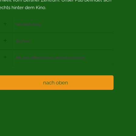
nweit vom Berliner Zentrum. Unser Pub befindet sich
echts hinter dem Kino.
Mit dem Auto
Zu Fuss:
Mit den öffentlichen Verkehrsmitteln
nach oben