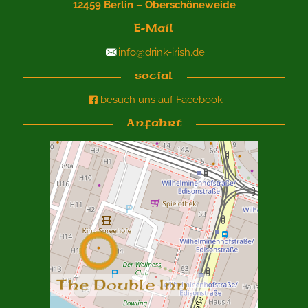
12459 Berlin – Oberschöneweide
E-Mail
info@drink-irish.de
social
besuch uns auf Facebook
Anfahrt