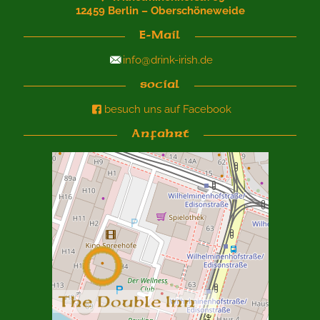
12459 Berlin – Oberschöneweide
E-Mail
info@drink-irish.de
social
besuch uns auf Facebook
Anfahrt