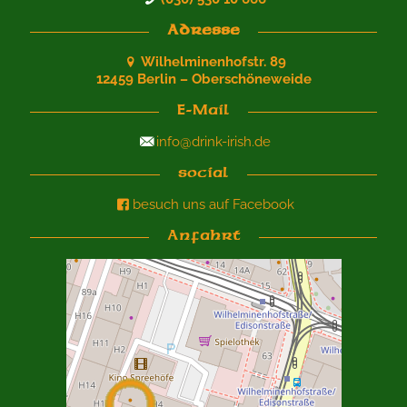
Adresse
Wilhelminenhofstr. 89
12459 Berlin – Oberschöneweide
E-Mail
info@drink-irish.de
social
besuch uns auf Facebook
Anfahrt