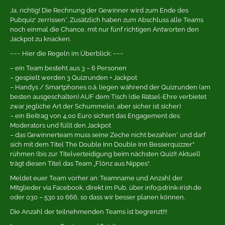
Ja, richtig! Die Rechnung der Gewinner wird zum Ende des
Pubquiz‘ zerrissen*. Zusätzlich haben zum Abschluss alle Teams
noch einmal die Chance, mit nur fünf richtigen Antworten den
Jackpot zu knacken.
~~~ Hier die Regeln im Überblick: ~~~
– ein Team besteht aus 3 – 6 Personen
– gespielt werden 3 Quizrunden + Jackpot
– Handys / Smartphones o.ä. liegen während der Quizrunden (am
besten ausgeschalten) AUF dem Tisch (die Rätsel-Ehre verbietet
zwar jegliche Art der Schummelei, aber sicher ist sicher)
– ein Beitrag von 4,00 Euro sichert das Engagement des
Moderators und füllt den Jackpot
– das Gewinnerteam muss seine Zeche nicht bezahlen* und darf
sich mit dem Titel The Double Inn Double Inn Besserquizzer“
rühmen (bis zur Titelverteidigung beim nächsten Quiz)! Aktuell
trägt diesen Titel das Team „Flönz aus Nippes“.
Meldet euer Team vorher an: Teamname und Anzahl der
Mitglieder via Facebook, direkt im Pub, über info@drink-irish.de
oder 030 – 530 10 666, so dass wir besser planen können.
Die Anzahl der teilnehmenden Teams ist begrenzt!!!