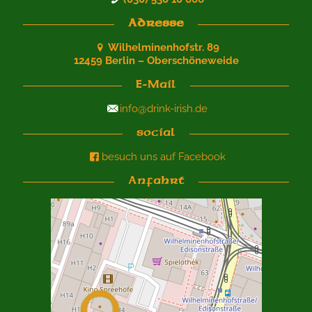
Adresse
Wilhelminenhofstr. 89
12459 Berlin – Oberschöneweide
E-Mail
info@drink-irish.de
social
besuch uns auf Facebook
Anfahrt