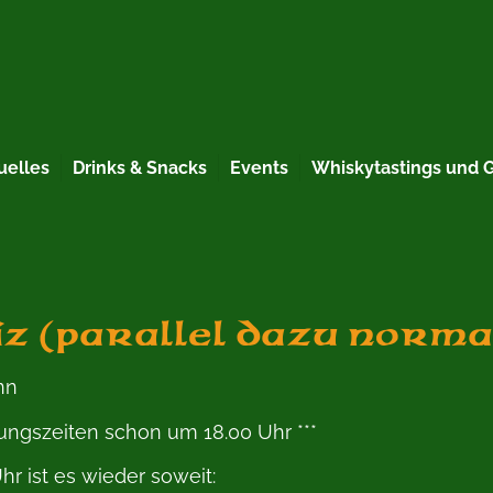
uelles
Drinks & Snacks
Events
Whiskytastings und 
uiz (parallel dazu norm
nn
nungszeiten schon um 18.00 Uhr ***
r ist es wieder soweit: