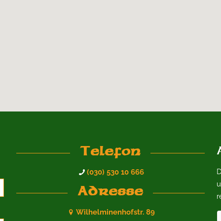
Telefon
D
(030) 530 10 666
u
Adresse
r
Wilhelminenhofstr. 89