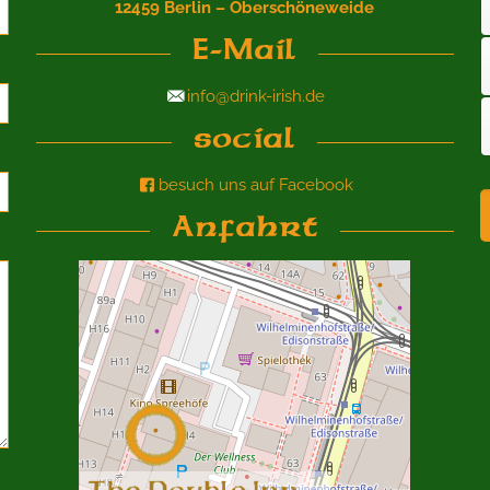
12459 Berlin – Oberschöneweide
E-Mail
info@drink-irish.de
social
besuch uns auf Facebook
Anfahrt