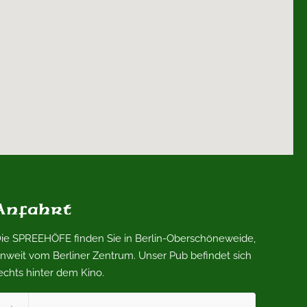
Anfahrt
ie SPREEHÖFE finden Sie in Berlin-Oberschöneweide,
nweit vom Berliner Zentrum. Unser Pub befindet sich
echts hinter dem Kino.