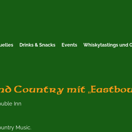
uelles
Drinks & Snacks
Events
Whiskytastings und 
nd Country mit „Eastbou
uble Inn
untry Music.